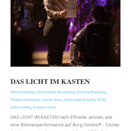
DAS LICHT IM KASTEN
Miriam Michel
,
Christopher Bruckman
,
Patrizia Kubanek
,
Philipp Hohmann
,
Charis Nass
,
Anna Júlia Amaral
,
2018
,
Kübra Sekin
,
Evelyne Cynk
DAS LICHT IM KASTEN nach Elfriede Jelinek, war
eine Bühnenperformance auf Burg Hülshoff - Center