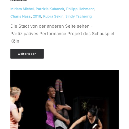
Miriam Michel
,
Patrizia Kubanek
,
Philipp Hohmann
,
Charis Nass
,
2016
,
Kübra Sekin
,
Sindy Tscherrig
Die Stadt von der anderen Seite sehen -
Partizipatives Performance Projekt des Schauspiel
Köln
weiterlesen