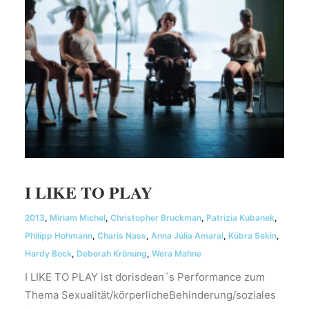
I LIKE TO PLAY
2013
,
Miriam Michel
,
Christopher Bruckman
,
Patrizia Kubanek
,
Philipp Hohmann
,
Charis Nass
,
Anna Júlia Amaral
,
Kübra Sekin
,
Hardy Bock
,
Deborah Krönung
,
Wera Mahne
I LIKE TO PLAY ist dorisdean´s Performance zum
Thema Sexualität/körperlicheBehinderung/soziales