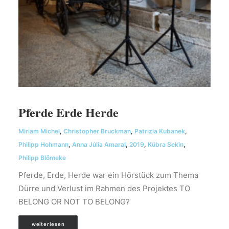
Pferde Erde Herde
Miriam Michel
,
Christopher Bruckman
,
Patrizia Kubanek
,
Philipp Hohmann
,
Anna Júlia Amaral
,
2019
,
Kübra Sekin
,
Philipp Blömeke
Pferde, Erde, Herde war ein Hörstück zum Thema
Dürre und Verlust im Rahmen des Projektes TO
BELONG OR NOT TO BELONG?
weiterlesen