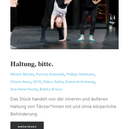
Haltung, bitte.
Miriam Michel
,
Patrizia Kubanek
,
Philipp Hohmann
,
Charis Nass
,
2015
,
Kübra Sekin
,
Deborah Krönung
,
Ana Nene Rocha
,
Bobby Brisco
Das Stück handelt von der inneren und äußeren
Haltung von Tänzer*innen mit und ohne körperliche
Behinderung.
weiterlesen