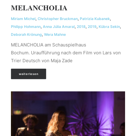
MELANCHOLIA
Miriam Michel
,
Christopher Bruckman
,
Patrizia Kubanek
,
Philipp Hohmann
,
Anna Júlia Amaral
,
2018
,
2019
,
Kübra Sekin
,
Deborah Krönung
,
Wera Mahne
MELANCHOLIA am Schauspielhaus
Bochum. Uraufführung nach dem Film von Lars von
Trier Deutsch von Maja Zade
weiterlesen