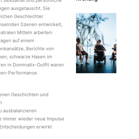
 Sexualität und persönliche
ngen ausgetauscht. Sie
tlichen Geschlechter
selnden Szenen entwickelt,
atralen Mitteln arbeiten:
agen auf einem
nkansätze, Berichte von
nen, schwarze Hasen im
ren in Dominatix-Outfit waren
hnen-Performance.
genen Geschichten und
n
au ausbalancieren
e immer wieder neue Impulse
 Entscheidungen erwirkt