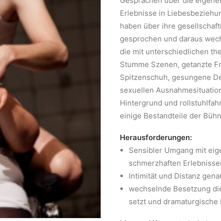
Gesprächen über die eigenen
Erlebnisse in Liebesbeziehu
haben über ihre gesellschaf
gesprochen und daraus wech
die mit unterschiedlichen the
Stumme Szenen, getanzte Fr
Spitzenschuh, gesungene De
sexuellen Ausnahmesituatio
Hintergrund und rollstuhlfah
einige Bestandteile der Bü
Herausforderungen:
Sensibler Umgang mit ei
schmerzhaften Erlebnisse
Intimität und Distanz gen
wechselnde Besetzung di
setzt und dramaturgische