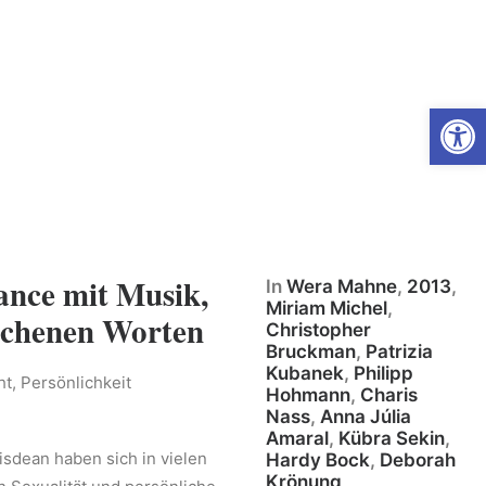
Open
nce mit Musik,
In
Wera Mahne
,
2013
,
Miriam Michel
,
ochenen Worten
Christopher
Bruckman
,
Patrizia
Kubanek
,
Philipp
t, Persönlichkeit
Hohmann
,
Charis
Nass
,
Anna Júlia
Amaral
,
Kübra Sekin
,
isdean haben sich in vielen
Hardy Bock
,
Deborah
Krönung