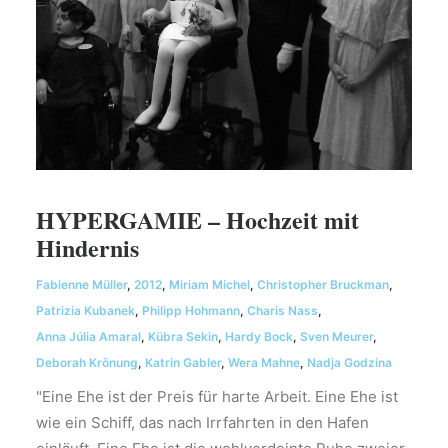
HYPERGAMIE – Hochzeit mit
Hindernis
Fabienne Müller
,
2012
,
Miriam Michel
,
Christopher Bruckman
,
Patrizia Kubanek
,
Philipp Hohmann
,
Charis Nass
,
Anna Júlia Amaral
,
Kübra Sekin
,
Hardy Bock
,
Sven Meurer
,
Deborah Krönung
,
Katrin Gabler
,
Wera Mahne
,
Nadja Godzina
"Eine Ehe ist der Preis für harte Arbeit. Eine Ehe ist
wie ein Schiff, das nach Irrfahrten in den Hafen