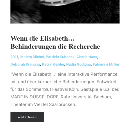
Wenn die Elisabeth…
Behinderungen die Recherche
2011
,
Miriam Michel
,
Patrizia Kubanek
,
Charis Nass
,
Deborah Krönung
,
Katrin Gabler
,
Nadja Godzina
,
Fabienne Müller
"Wenn die Elisabeth…" eine interaktive Performance
mit und über körperliche Behinderungen. Entwickelt
für das Sommerblut Festival Köln. Gastspiele u.a. bei:
MADE IN DÜSSELDORF, RuhrUniversität Bochum,
Theater im Viertel Saarbrücken.
weiterlesen