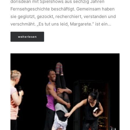
dorisdean mit Spielshows aus sechzig Jahren
Fernsehgeschichte beschäftigt. Gemeinsam haben
sie geglotzt, gezockt, recherchiert, verstanden und
verschmäht. „Es tut uns leid, Margarete.“ ist ein…
weiterlesen