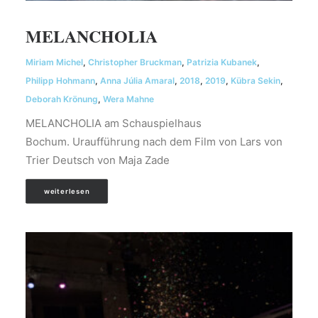
MELANCHOLIA
Miriam Michel
,
Christopher Bruckman
,
Patrizia Kubanek
,
Philipp Hohmann
,
Anna Júlia Amaral
,
2018
,
2019
,
Kübra Sekin
,
Deborah Krönung
,
Wera Mahne
MELANCHOLIA am Schauspielhaus
Bochum. Uraufführung nach dem Film von Lars von
Trier Deutsch von Maja Zade
weiterlesen