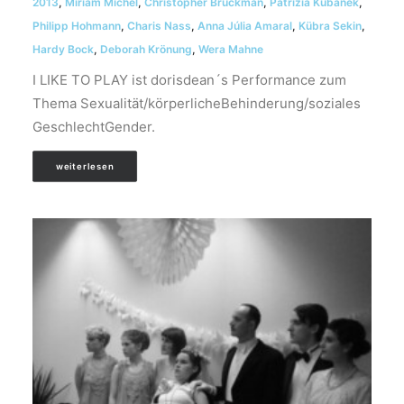
2013
,
Miriam Michel
,
Christopher Bruckman
,
Patrizia Kubanek
,
Philipp Hohmann
,
Charis Nass
,
Anna Júlia Amaral
,
Kübra Sekin
,
Hardy Bock
,
Deborah Krönung
,
Wera Mahne
I LIKE TO PLAY ist dorisdean´s Performance zum
Thema Sexualität/körperlicheBehinderung/soziales
GeschlechtGender.
weiterlesen