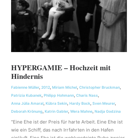
HYPERGAMIE – Hochzeit mit
Hindernis
Fabienne Müller
,
2012
,
Miriam Michel
,
Christopher Bruckman
,
Patrizia Kubanek
,
Philipp Hohmann
,
Charis Nass
,
Anna Júlia Amaral
,
Kübra Sekin
,
Hardy Bock
,
Sven Meurer
,
Deborah Krönung
,
Katrin Gabler
,
Wera Mahne
,
Nadja Godzina
"Eine Ehe ist der Preis für harte Arbeit. Eine Ehe ist
wie ein Schiff, das nach Irrfahrten in den Hafen
einläuft. Eine Ehe ist die wohlverdeinte Ruhe zweier