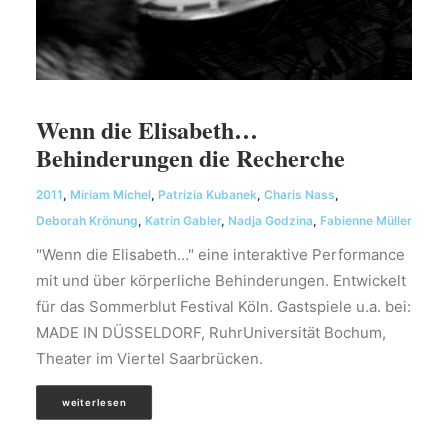
Wenn die Elisabeth…
Behinderungen die Recherche
2011
,
Miriam Michel
,
Patrizia Kubanek
,
Charis Nass
,
Deborah Krönung
,
Katrin Gabler
,
Nadja Godzina
,
Fabienne Müller
"Wenn die Elisabeth…" eine interaktive Performance
mit und über körperliche Behinderungen. Entwickelt
für das Sommerblut Festival Köln. Gastspiele u.a. bei:
MADE IN DÜSSELDORF, RuhrUniversität Bochum,
Theater im Viertel Saarbrücken.
weiterlesen