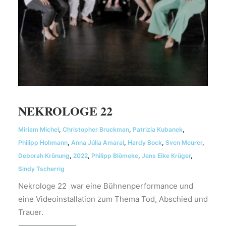
NEKROLOGE 22
Miriam Michel
,
Christopher Bruckman
,
Patrizia Kubanek
,
Philipp Hohmann
,
Anna Júlia Amaral
,
Hardy Bock
,
Sven Meurer
,
Deborah Krönung
,
2022
,
Philipp Blömeke
,
Jens Eike Krüger
,
Sindy Tscherrig
Nekrologe 22 war eine Bühnenperformance und
eine Videoinstallation zum Thema Tod, Abschied und
Trauer.