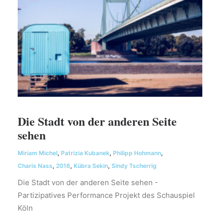
Die Stadt von der anderen Seite
sehen
Miriam Michel
,
Patrizia Kubanek
,
Philipp Hohmann
,
Charis Nass
,
2016
,
Kübra Sekin
,
Sindy Tscherrig
Die Stadt von der anderen Seite sehen -
Partizipatives Performance Projekt des Schauspiel
Köln