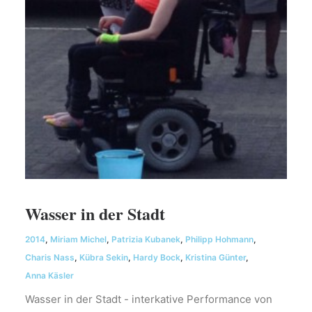
Wasser in der Stadt
2014
,
Miriam Michel
,
Patrizia Kubanek
,
Philipp Hohmann
,
Charis Nass
,
Kübra Sekin
,
Hardy Bock
,
Kristina Günter
,
Anna Käsler
Wasser in der Stadt - interkative Performance von