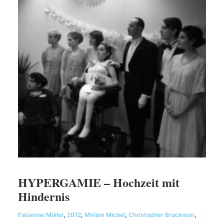
HYPERGAMIE – Hochzeit mit
Hindernis
Fabienne Müller
,
2012
,
Miriam Michel
,
Christopher Bruckman
,