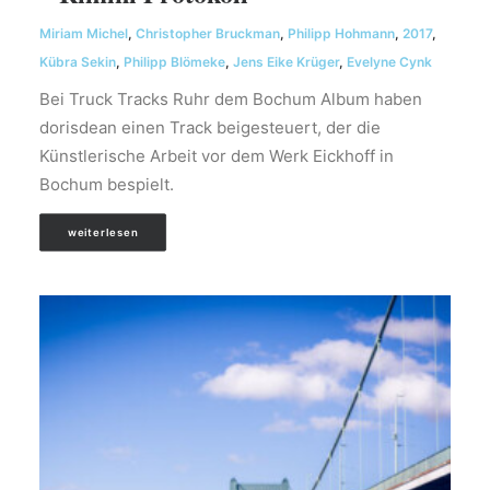
Miriam Michel
,
Christopher Bruckman
,
Philipp Hohmann
,
2017
,
Kübra Sekin
,
Philipp Blömeke
,
Jens Eike Krüger
,
Evelyne Cynk
Bei Truck Tracks Ruhr dem Bochum Album haben
dorisdean einen Track beigesteuert, der die
Künstlerische Arbeit vor dem Werk Eickhoff in
Bochum bespielt.
weiterlesen