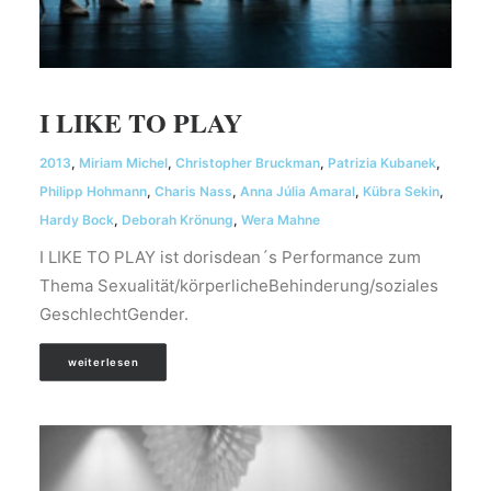
I LIKE TO PLAY
2013
,
Miriam Michel
,
Christopher Bruckman
,
Patrizia Kubanek
,
Philipp Hohmann
,
Charis Nass
,
Anna Júlia Amaral
,
Kübra Sekin
,
Hardy Bock
,
Deborah Krönung
,
Wera Mahne
I LIKE TO PLAY ist dorisdean´s Performance zum
Thema Sexualität/körperlicheBehinderung/soziales
GeschlechtGender.
weiterlesen