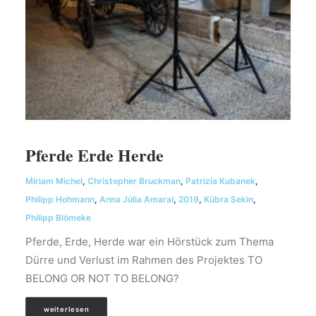
Pferde Erde Herde
Miriam Michel
,
Christopher Bruckman
,
Patrizia Kubanek
,
Philipp Hohmann
,
Anna Júlia Amaral
,
2019
,
Kübra Sekin
,
Philipp Blömeke
Pferde, Erde, Herde war ein Hörstück zum Thema
Dürre und Verlust im Rahmen des Projektes TO
BELONG OR NOT TO BELONG?
weiterlesen