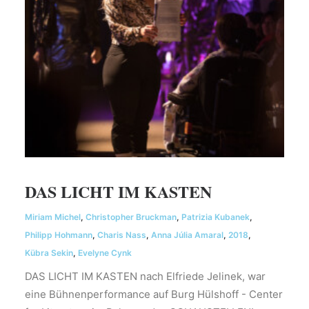
DAS LICHT IM KASTEN
Miriam Michel
,
Christopher Bruckman
,
Patrizia Kubanek
,
Philipp Hohmann
,
Charis Nass
,
Anna Júlia Amaral
,
2018
,
Kübra Sekin
,
Evelyne Cynk
DAS LICHT IM KASTEN nach Elfriede Jelinek, war
eine Bühnenperformance auf Burg Hülshoff - Center