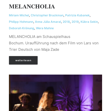
MELANCHOLIA
Miriam Michel
,
Christopher Bruckman
,
Patrizia Kubanek
,
Philipp Hohmann
,
Anna Júlia Amaral
,
2018
,
2019
,
Kübra Sekin
,
Deborah Krönung
,
Wera Mahne
MELANCHOLIA am Schauspielhaus
Bochum. Uraufführung nach dem Film von Lars von
Trier Deutsch von Maja Zade
weiterlesen