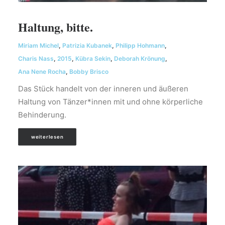
Haltung, bitte.
Miriam Michel
,
Patrizia Kubanek
,
Philipp Hohmann
,
Charis Nass
,
2015
,
Kübra Sekin
,
Deborah Krönung
,
Ana Nene Rocha
,
Bobby Brisco
Das Stück handelt von der inneren und äußeren
Haltung von Tänzer*innen mit und ohne körperliche
Behinderung.
weiterlesen